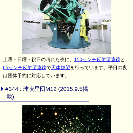
土曜・日曜・祝日の晴れた夜に、
150センチ反射望遠鏡
と
65センチ反射望遠鏡
で
天体観望
を行っています。平日の夜
は団体予約に対応しています。
#344 : 球状星団M12 (2015.9.5掲
載)