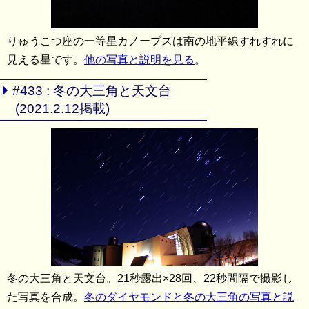
りゅうこつ座の一等星カノープスは南の地平線すれすれに
見える星です。
他の写真と説明を見る
。
#433 : 冬の大三角と天文台
(2021.2.12掲載)
冬の大三角と天文台。21秒露出×28回、22秒間隔で撮影し
た写真を合成。
冬のダイヤモンドと冬の大三角の写真と説