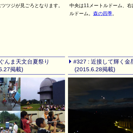
はツツジが見ごろとなります。
中央は11メートルドーム、右
。
ルドーム。
森の四季
。
 : ぐんま天文台夏祭り
#327 : 近接して輝く
.6.27掲載)
(2015.6.28掲載)