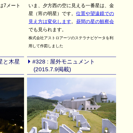
は7メート
いま、夕方西の空に見える一番星は、金
星（宵の明星）です。
位置や望遠鏡での
見え方は変化します
。
昼間の星の観察会
でも見られます。
株式会社アストロアーツのステラナビゲータを利
用して作図しました
金星と木星
#328 : 屋外モニュメント
(2015.7.9掲載)