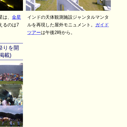
星は、
金星
インドの天体観測施設ジャンタルマンタ
えるのは7
ルを再現した屋外モニュメント。
ガイド
ツアー
は午後2時から。
夏祭りを開
0掲載)