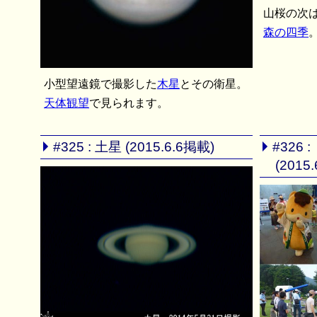
山桜の次
森の四季
小型望遠鏡で撮影した
木星
とその衛星。
天体観望
で見られます。
#325 : 土星 (2015.6.6掲載)
#326
(2015