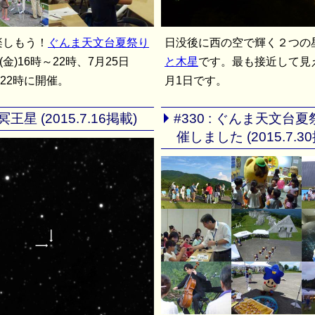
楽しもう！
ぐんま天文台夏祭り
日没後に西の空で輝く２つの
(金)16時～22時、7月25日
と木星
です。最も接近して見
～22時に開催。
月1日です。
: 冥王星 (2015.7.16掲載)
#330 : ぐんま天文台
催しました (2015.7.3