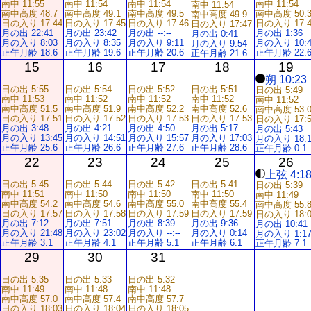
南中 11:55
南中 11:54
南中 11:54
南中 11:54
南中 11:54
南中高度 48.7
南中高度 49.1
南中高度 49.5
南中高度 50.
南中高度 49.9
日の入り 17:44
日の入り 17:45
日の入り 17:46
日の入り 17:4
日の入り 17:47
月の出 22:41
月の出 23:42
月の出 --:--
月の出 1:36
月の出 0:41
月の入り 8:03
月の入り 8:35
月の入り 9:11
月の入り 10:4
月の入り 9:54
正午月齢 18.6
正午月齢 19.6
正午月齢 20.6
正午月齢 22.
正午月齢 21.6
15
16
17
18
19
朔 10:23
日の出 5:55
日の出 5:54
日の出 5:52
日の出 5:51
日の出 5:49
南中 11:53
南中 11:52
南中 11:52
南中 11:52
南中 11:52
南中高度 51.5
南中高度 51.9
南中高度 52.2
南中高度 52.6
南中高度 53.
日の入り 17:51
日の入り 17:52
日の入り 17:53
日の入り 17:53
日の入り 17:5
月の出 3:48
月の出 4:21
月の出 4:50
月の出 5:17
月の出 5:43
月の入り 13:45
月の入り 14:51
月の入り 15:57
月の入り 17:03
月の入り 18:1
正午月齢 25.6
正午月齢 26.6
正午月齢 27.6
正午月齢 28.6
正午月齢 0.1
22
23
24
25
26
上弦 4:1
日の出 5:45
日の出 5:44
日の出 5:42
日の出 5:41
日の出 5:39
南中 11:51
南中 11:50
南中 11:50
南中 11:50
南中 11:49
南中高度 54.2
南中高度 54.6
南中高度 55.0
南中高度 55.4
南中高度 55.
日の入り 17:57
日の入り 17:58
日の入り 17:59
日の入り 17:59
日の入り 18:0
月の出 7:12
月の出 7:51
月の出 8:39
月の出 9:36
月の出 10:41
月の入り 21:48
月の入り 23:02
月の入り --:--
月の入り 0:14
月の入り 1:1
正午月齢 3.1
正午月齢 4.1
正午月齢 5.1
正午月齢 6.1
正午月齢 7.1
29
30
31
日の出 5:35
日の出 5:33
日の出 5:32
南中 11:49
南中 11:48
南中 11:48
南中高度 57.0
南中高度 57.4
南中高度 57.7
日の入り 18:03
日の入り 18:04
日の入り 18:05