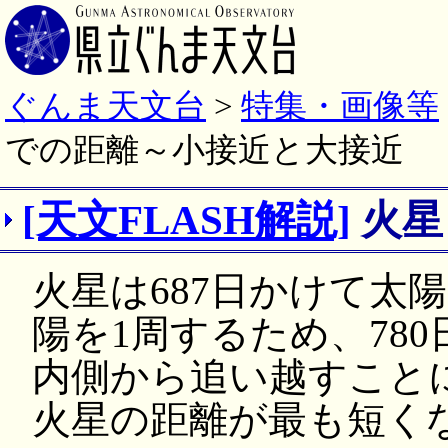
ぐんま天文台
>
特集・画像等
での距離～小接近と大接近
[天文FLASH解説]
火星
火星は687日かけて太
陽を1周するため、78
内側から追い越すこと
火星の距離が最も短く