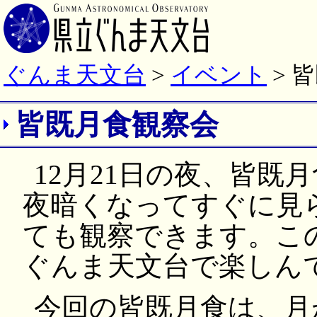
ぐんま天文台
>
イベント
> 
皆既月食観察会
12月21日の夜、皆既
夜暗くなってすぐに見
ても観察できます。こ
ぐんま天文台で楽しん
今回の皆既月食は、月