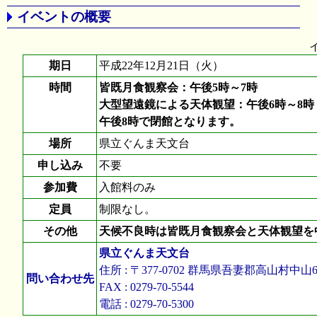
イベントの概要
期日
平成22年12月21日（火）
時間
皆既月食観察会：午後5時～7時
大型望遠鏡による天体観望：午後6時～8時
午後8時で閉館となります。
場所
県立ぐんま天文台
申し込み
不要
参加費
入館料のみ
定員
制限なし。
その他
天候不良時は皆既月食観察会と天体観望を
県立ぐんま天文台
住所 : 〒377-0702 群馬県吾妻郡高山村中山68
問い合わせ先
FAX : 0279-70-5544
電話 : 0279-70-5300